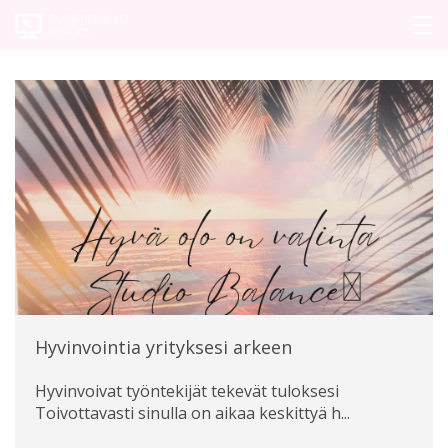
OMA TARINA
VALMENNUS
HINNASTO
PILATES
BLOGIT
OTA YHTEYTTÄ
Hyvinvointia yrityksesi arkeen
KIRJAUDU
Hyvinvoivat työntekijät tekevät tuloksesi
Toivottavasti sinulla on aikaa keskittyä h...