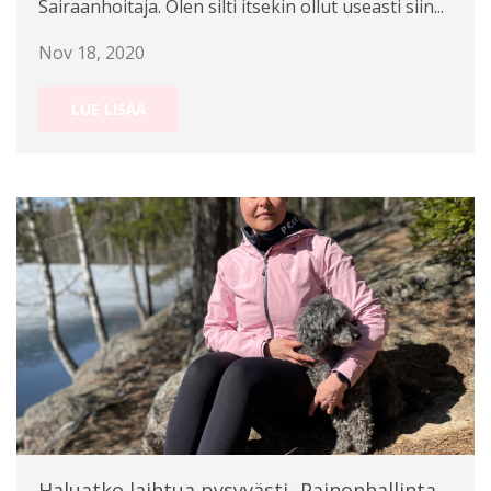
Sairaanhoitaja. Olen silti itsekin ollut useasti siin...
Nov 18, 2020
LUE LISÄÄ
Haluatko laihtua pysyvästi- Painonhallinta