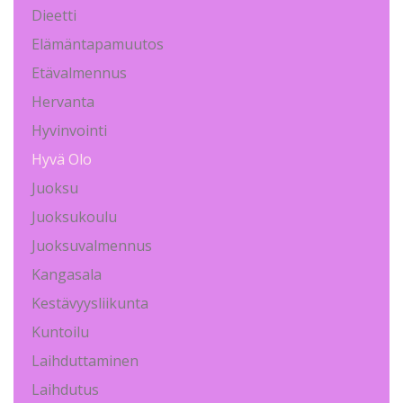
Dieetti
Elämäntapamuutos
Etävalmennus
Hervanta
Hyvinvointi
Hyvä Olo
Juoksu
Juoksukoulu
Juoksuvalmennus
Kangasala
Kestävyysliikunta
Kuntoilu
Laihduttaminen
Laihdutus